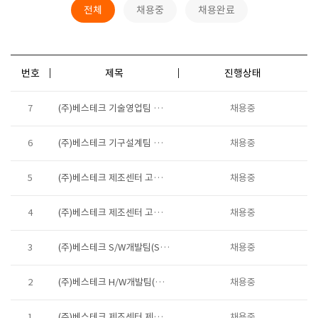
전체
채용중
채용완료
번호
제목
진행상태
7
(주)베스테크 기술영업팀 채용
채용중
6
(주)베스테크 기구설계팀 신입/경력사원 채용
채용중
5
(주)베스테크 제조센터 고객지원팀 채용 (근무지: 천안/아산)
채용중
4
(주)베스테크 제조센터 고객지원팀 정규직 채용
채용중
3
(주)베스테크 S/W개발팀(Software 제어 개발) 경력 채용
채용중
2
(주)베스테크 H/W개발팀(전장설계) 경력직 채용
채용중
1
(주)베스테크 제조센터 제조기술1팀 (제조관리) 채용
채용중